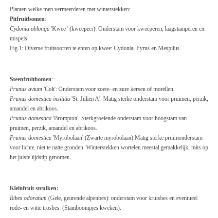
Planten welke men vermeerderen met winterstekken:
Pitfruitbomen
:
Cydonia oblonga
'Kwee ' (kweepeer): Onderstam voor kweeperen, laagstamperen en
mispels.
Fig.1: Diverse fruitsoorten te enten op kwee: Cydonia, Pyrus en Mespilus.
Steenfruitbomen
:
Prunus avium
'Colt': Onderstam voor zoete- en zure kersen of morellen.
Prunus domestica insititia
'St. Julien A'. Matig sterke onderstam voor pruimen, perzik,
amandel en abrikoos.
Prunus domestica
'Brompton'. Sterkgroeiende onderstam voor hoogstam van
pruimen, perzik, amandel en abrikoos.
Prunus domestica
'Myrobolaan' (Zwarte myrobolaan) Matig sterke pruimonderstam
voor lichte, niet te natte gronden. Winterstekken wortelen meestal gemakkelijk, mits op
het juiste tijdstip genomen.
Kleinfruit struiken:
Ribes odoratum
(Gele, geurende alpenbes): onderstam voor kruisbes en eventueel
rode- en witte trosbes. (Stamboompjes kweken).