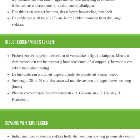
fruitstruiken/ onderstammen (moederplanten) afknippen.
Hoe dikker en steviger het hout, des te betere beworteling men heeft.
De steklengte is 10 tot 20 (25) cm. Korte stekken wortelen beter dan lange
stekken.
HIELSTEKKEN/ VOETSTEKKEN:
Probeer zoveel mogelijk hielstekken of voetstekken (fig.2) te knippen. Men kan
deze hielstekken van het meerjarig hout afscheuren of afknippen. (Hiervoor is een
zekere handigheid nodig)
De hiel onderaan wordt iets ingekort, zodat de wonde iets kleiner wordt.
Steklengte: 30 tot 40 cm. Bovenaan zal men de stekken afknippen boven een oog
(knop).
Planten vermeerderen. Soorten winterstek: 1. Gewone stek, 2. Hielstek, 3.
Krukstek ../
GEWONE WINTERSTEKKEN:
Indien men niet voldoende stekken heeft, dan kan men ook nog gewone stekken of