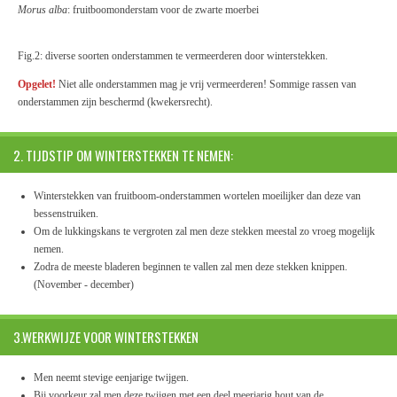
Morus alba
: fruitboomonderstam voor de zwarte moerbei
Fig.2: diverse soorten onderstammen te vermeerderen door winterstekken.
Opgelet!
Niet alle onderstammen mag je vrij vermeerderen! Sommige rassen van
onderstammen zijn beschermd (kwekersrecht).
2. TIJDSTIP OM WINTERSTEKKEN TE NEMEN:
Winterstekken van fruitboom-onderstammen wortelen moeilijker dan deze van
bessenstruiken.
Om de lukkingskans te vergroten zal men deze stekken meestal zo vroeg mogelijk
nemen.
Zodra de meeste bladeren beginnen te vallen zal men deze stekken knippen.
(November - december)
3.WERKWIJZE VOOR WINTERSTEKKEN
Men neemt stevige eenjarige twijgen.
Bij voorkeur zal men deze twijgen met een deel meerjarig hout van de