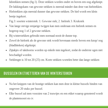
lidstekken nemen (fig.1). Deze stekken worden onder en boven een oog afgeknipt.
De lukkingskans van gewone stekken is meestal minder dan deze van hielstekken.
Hielstekken zijn meestal dunner dan gewone stekken. De hiel wordt een klein
beetje ingekort.
Fig.3: soorten winterstek: 1. Gewone stek; 2. hielstek 3. Krukstek
Van lange stevige eenjarige twijgen kan men onderaan een hielstek nemen en
hogerop nog 1 of 2 gewone stekken.
Bij winterstekken gebruikt men normaal nooit de dunne top.
Zowel de hielstek als de gewone stek wordt bovenaan steeds boven een knop/ oog
(bladlitteken) afgeknipt.
Zijtakjes of takdoorns worden op enkele mm ingekort, zodat de onderste ogen niet
beschadigd worden.
Steklengte is 10 tot 20 (25) cm. Korte stekken wortelen beter dan lange stekken
BUSSELEN EN ETIKETTEREN VAN DE WINTERSTEKKEN
Na het knippen van de houtige stekken kan men deze in kleine bussels binden van
ongeveer 20 stuks per bussel.
Elke bussel zal men voorzien van 2 touwtjes en een etiket waarop genoteerd wordt
de plantensoort en cv.