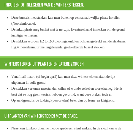
INKUILEN OF INLEGEREN VAN DE WINTERSTEKKEN.
Deze bussels met stekken kan men buiten op een schaduwrijke plaats inkuilen
(Noordenlocatie).
De inkuilplaats mag beslist niet te nat zijn. Eventueel zand inwerken om de grond
luchtiger te maken.
De stekken worden 1/2 tot 2/3 diep ingekuild en licht aangedrukt aan de stekbasis.
Fig.4: noordenmuur met ingelegerde, geëtiketteerde bussel stekken.
WINTERSTEKKEN UITPLANTEN EN LATERE ZORGEN
Vanaf half maart (of begin april) kan men deze winterstekken afzonderlijk
uitplanten in volle grond.
De stekken vertonen meestal dan callus of wondweefsel en wortelaanleg. Het is
best dat ze nog geen wortels hebben gevormd, want deze breken toch af.
Op zandgrond is de lukking (bewortelen) beter dan op leem- en kleigrond.
UITPLANTEN VAN WINTERSTEKKEN MET DE SPADE.
Naast een tuinkoord kan je met de spade een sleuf maken. In de sleuf kan je de