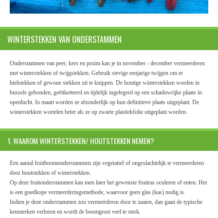
WINTERSTEKKEN VAN ONDERSTAMMEN
Onderstammen van peer, kers en pruim kan je in november - december vermeerderen
met winterstekken of twijgstekken. Gebruik stevige eenjarige twijgen om er
hielstekken of gewone stekken uit te knippen. De houtige winterstekken worden in
bussels gebonden, geëtiketteerd en tijdelijk ingelegerd op een schaduwrijke plaats in
openlucht. In maart worden ze afzonderlijk op hun definitieve plaats uitgeplant. De
winterstekken wortelen beter als ze op zwarte plastiekfolie uitgeplant worden.
1. WAAROM WINTERSTEKKEN/ HOUTSTEKKEN NEMEN?
Een aantal fruitboomonderstammen zijn vegetatief of ongeslachtelijk te vermeerderen
door houtstekken of winterstekken.
Op deze fruitonderstammen kan men later het gewenste fruitras oculeren of enten. Het
is een goedkope vermeerderingsmethode, waarvoor geen glas (kas) nodig is.
Indien je deze onderstammen zou vermeerderen door te zaaien, dan gaan de typische
kenmerken verloren en wordt de boomgroei veel te sterk.