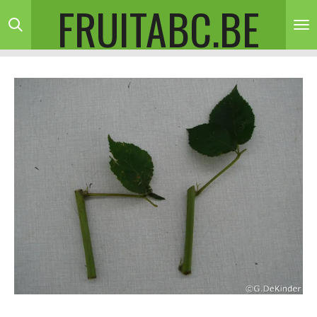
FRUITABC.BE
Ga
direct
naar
de
hoofdinhoud