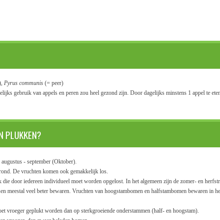
),
Pyrus communis
(= peer)
elijks gebruik van appels en peren zou heel gezond zijn. Door dagelijks minstens 1 appel te et
EN PLUKKEN?
n augustus - september (Oktober).
 grond. De vruchten komen ook gemakkelijk los.
aak die door iedereen individueel moet worden opgelost. In het algemeen zijn de zomer- en herfst
assen meestal veel beter bewaren. Vruchten van hoogstambomen en halfstambomen bewaren in h
t vroeger geplukt worden dan op sterkgroeiende onderstammen (half- en hoogstam).