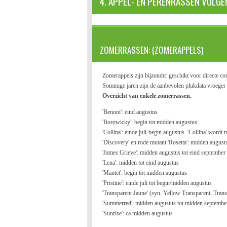
4. APPEL- EN PERENRASSEN VOLGE
ZOMERRASSEN: (ZOMERAPPELS)
Zomerappels zijn bijzonder geschikt voor directe c
Sommige jaren zijn de aanbevolen plukdata vroeger 
Overzicht van enkele zomerrassen.
'Benoni': eind augustus
'Borowicky': begin tot midden augustus
'Collina': einde juli-begin augustus. 'Collina' wordt
'Discovery' en rode mutant 'Rosetta': midden august
'James Grieve': midden augustus tot eind september
'Lena': midden tot eind augustus
'Mantet': begin tot midden augustus
'Pristine': einde juli tot begin/midden augustus
'Transparent Jaune' (syn. Yellow Transparent, Trans
'Summerred': midden augustus tot midden septembe
'Sunrise': ca midden augustus