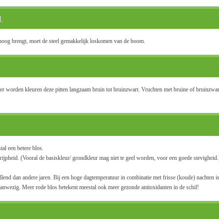
.
mhoog brengt, moet de steel gemakkelijk loskomen van de boom.
rijper worden kleuren deze pitten langzaam bruin tot bruinzwart. Vruchten met bruine of bruinzwa
al een betere blos.
ijpheid. (Vooral de basiskleur/ grondkleur mag niet te geel worden, voor een goede stevigheid.)
llend dan andere jaren. Bij een hoge dagtemperatuur in combinatie met frisse (koude) nachten is
anwezig. Meer rode blos betekent meestal ook meer gezonde antioxidanten in de schil!