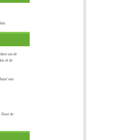
rden.
oltest om de
len of de
eburn' een
. Door de