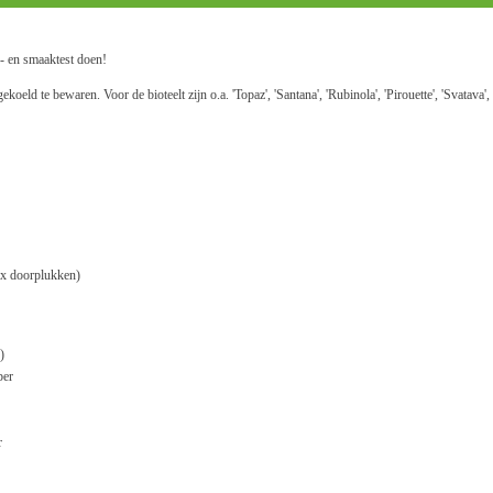
k- en smaaktest doen!
eld te bewaren. Voor de bioteelt zijn o.a. 'Topaz', 'Santana', 'Rubinola', 'Pirouette', 'Svatava', 
x doorplukken)
)
ber
r