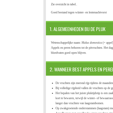
Zie overzicht in tabel..
Goed bestand tegen wiinter- en lentenachtvorst
1. ALGEMEENHEDEN BIJ DE PLUK
Wetenschappelijke naam:
Malus domestica
(= appel
Appels en peren behoren tot de pitvruchten. Het dag
bloedvaten goed open blijven.
2. WANNEER BEST APPELS EN PER
De vruchten zijn meestal rijp tijdens de maande
Bij volledige rijpheid vallen de vruchten op de
Het bepalen van het juiste pluktijdstip is een z
kort te bewaren, terwijl de winter- of bewaarr
langer dan vruchten van laagstambomen.
Op zwakgroeiende onderstammen (laagstam) moe