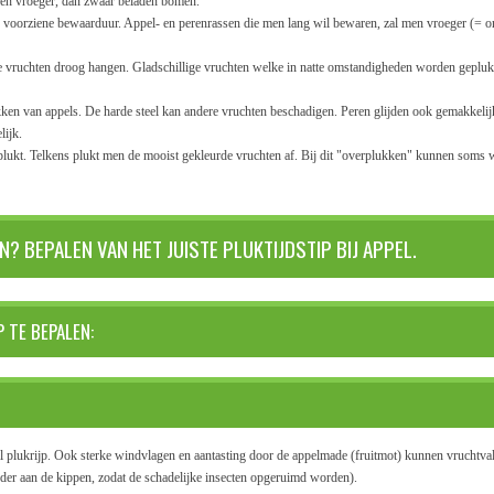
en vroeger, dan zwaar beladen bomen.
e voorziene bewaarduur. Appel- en perenrassen die men lang wil bewaren, zal men vroeger (= on
 de vruchten droog hangen. Gladschillige vruchten welke in natte omstandigheden worden geplu
kken van appels. De harde steel kan andere vruchten beschadigen. Peren glijden ook gemakkelijk
lijk.
ukt. Telkens plukt men de mooist gekleurde vruchten af. Bij dit "overplukken" kunnen soms 
 BEPALEN VAN HET JUISTE PLUKTIJDSTIP BIJ APPEL.
 TE BEPALEN:
tal plukrijp. Ook sterke windvlagen en aantasting door de appelmade (fruitmot) kunnen vruchtva
oeder aan de kippen, zodat de schadelijke insecten opgeruimd worden).