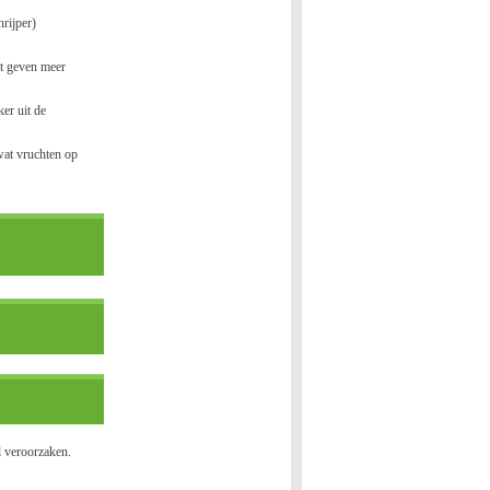
rijper)
kt geven meer
er uit de
wat vruchten op
l veroorzaken.