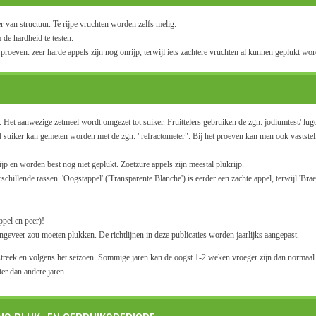
 van structuur. Te rijpe vruchten worden zelfs melig.
 de hardheid te testen.
 proeven: zeer harde appels zijn nog onrijp, terwijl iets zachtere vruchten al kunnen geplukt wo
 Het aanwezige zetmeel wordt omgezet tot suiker. Fruittelers gebruiken de zgn. jodiumtest/ lug
d suiker kan gemeten worden met de zgn. "refractometer". Bij het proeven kan men ook vaststel
p en worden best nog niet geplukt. Zoetzure appels zijn meestal plukrijp.
rschillende rassen. 'Oogstappel' ('Transparente Blanche') is eerder een zachte appel, terwijl 'Bra
ppel en peer)!
eveer zou moeten plukken. De richtlijnen in deze publicaties worden jaarlijks aangepast.
treek en volgens het seizoen. Sommige jaren kan de oogst 1-2 weken vroeger zijn dan normaal
ter dan andere jaren.