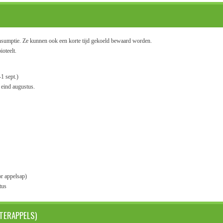
consumptie. Ze kunnen ook een korte tijd gekoeld bewaard worden.
ioteelt.
1 sept.)
eind augustus.
or appelsap)
tus
TERAPPELS)