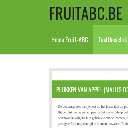
FRUITABC.BE
Ga
direct
naar
de
hoofdinhoud
Home Fruit-ABC
Teeltbeschri
PLUKKEN VAN APPEL (MALUS D
De bewaarappels kan je best op het juiste tijdstip
Bij de pluk van appel en peer is het juiste tijdstip b
perenrassen volgens hun gebruiksperiode: zomer-, h
geoogste fruit nog een tijd te kunnen bewaren. Te rij