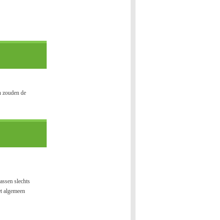
en zouden de
rassen slechts
et algemeen