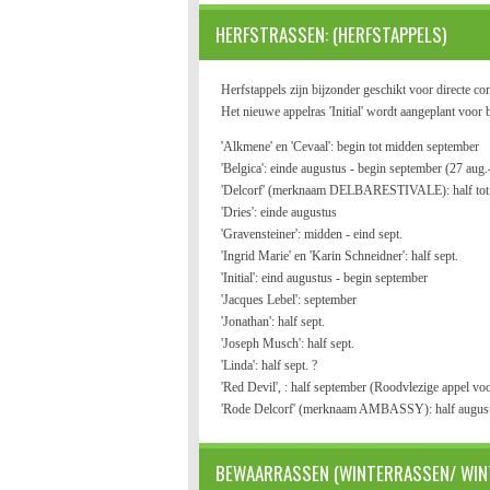
HERFSTRASSEN: (HERFSTAPPELS)
Herfstappels zijn bijzonder geschikt voor directe 
Het nieuwe appelras 'Initial' wordt aangeplant voor b
'Alkmene' en 'Cevaal': begin tot midden september
'Belgica': einde augustus - begin september (27 aug.-
'Delcorf' (merknaam DELBARESTIVALE): half tot 
'Dries': einde augustus
'Gravensteiner': midden - eind sept.
'Ingrid Marie' en 'Karin Schneidner': half sept.
'Initial': eind augustus - begin september
'Jacques Lebel': september
'Jonathan': half sept.
'Joseph Musch': half sept.
'Linda': half sept. ?
'Red Devil', : half september (Roodvlezige appel vo
'Rode Delcorf' (merknaam AMBASSY): half augus
BEWAARRASSEN (WINTERRASSEN/ WIN