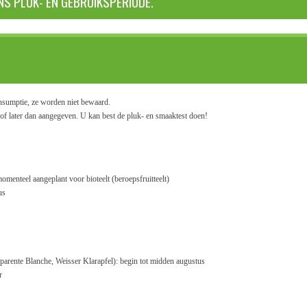
NS PLUK- EN GEBRUIKSPERIODE.
onsumptie, ze worden niet bewaard.
of later dan aangegeven. U kan best de pluk- en smaaktest doen!
 momenteel aangeplant voor bioteelt (beroepsfruitteelt)
us
parente Blanche, Weisser Klarapfel): begin tot midden augustus
r