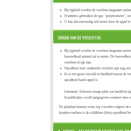
Bij rijpheid worden de vruchten langzaam zachter
Fruittelers gebruiken de zgn. "penetrometer", om
U kan dat eenvoudig zelf testen door de appel te
SMAAK VAN DE VRUCHTEN.
Bij rijpheid worden de vruchten langzaam zoeter.
hoeveelheid zetmeel uit te meten. De hoeveelhei
vruchten al rijp zijn.
Opvallend zuur smakende vruchten zijn nog onrij
Er is een groot verschil in hardheid tussen de ve
opvallend harde appel is.
Literatuur: Extreem vroege pluk van hardfruit (a
In publicaties wordt aangegeven wanneer men ong
De plukdata kunnen soms erg wisselen volgens de s
koudere nachten is de schilkleur (blos) opvallend be