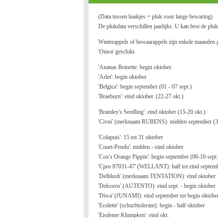
(Data tussen haakjes = pluk voor lange bewaring)
De plukdata verschillen jaarlijks. U kan best de plu
Winterappels of bewaarappels zijn enkele maanden geko
'Otava' geschikt.
'Ananas Reinette: begin oktober.
'Arlet': begin oktober
'Belgica': begin september (01 - 07 sept.)
'Braeburn': eind oktober. (22-27 okt.)
'Bramley's Seedling': eind oktober (15-20 okt.)
'Civni' (merknaam RUBENS): midden september (3
'Colapuis': 15 tot 31 oktober
'Court-Pendu': midden - eind oktober
'Cox's Orange Pippin': begin september (06-10 sept.
'Cpro 87031-47' (WELLANT): half tot eind septem
'Delblush' (merknaam TENTATION): eind oktober
'Delcoros' (AUTENTO): eind sept. - begin oktober
'Diwa' (JUNAMI): eind september tot begin oktobe
'Ecolette' (schurfttolerant): begin - half oktober
'Eisdener Klumpken': eind okt.