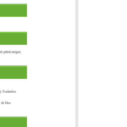
rte pitten mogen
. Fruittelers
 de blos