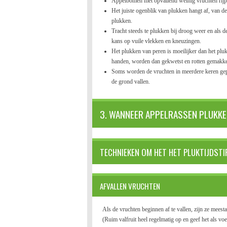
Appelbomen met opvallend weinig vruchten rijp
Het juiste ogenblik van plukken hangt af, van d
plukken.
Tracht steeds te plukken bij droog weer en als
kans op vuile vlekken en kneuzingen.
Het plukken van peren is moeilijker dan het plu
handen, worden dan gekwetst en rotten gemakke
Soms worden de vruchten in meerdere keren gepl
de grond vallen.
3. WANNEER APPELRASSEN PLUKKEN?
TECHNIEKEN OM HET HET PLUKTIJDSTIP
AFVALLEN VRUCHTEN
Als de vruchten beginnen af te vallen, zijn ze mees
(Ruim valfruit heel regelmatig op en geef het als v